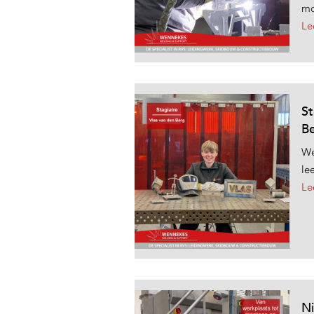
mo
Le
St
B
We
le
Le
Ni