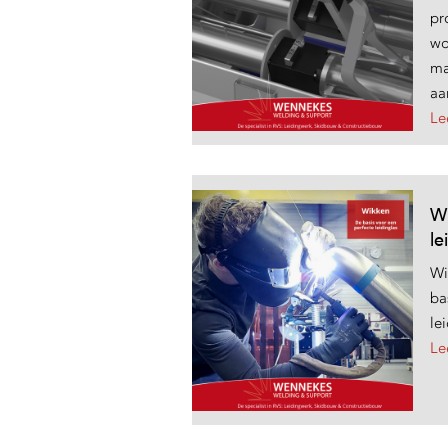
pr
wo
ma
aa
Le
Wi
le
Wi
ba
le
Le