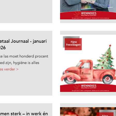
taal Journaal - januari
026
ke las moet honderd procent
ed zijn, hygiëne is alles
es verder >
men sterk – in werk én