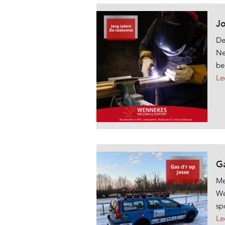
Jo
De
Ne
be
Le
Ga
Me
We
sp
Le