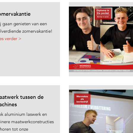
omervakantie
j gaan genieten van een
lverdiende zomervakantie!
es verder >
aatwerk tussen de
achines
k aluminium laswerk en
einere maatwerkconstructies
horen tot onze