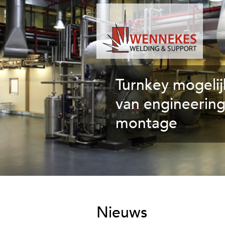
W
e
Turnkey mogeli
n
n
van engineering
e
montage
k
e
s
W
e
l
d
Nieuws
i