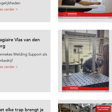
gelijkheden
es verder >
agiaire Vlas van den
erg
nnekes Welding Support als
erbedrijf
es verder >
et elke trap brengt je