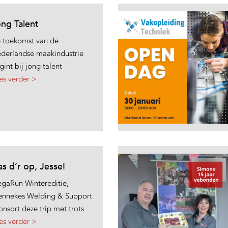
ng Talent
 toekomst van de
derlandse maakindustrie
gint bij jong talent
es verder >
s d’r op, Jesse!
gaRun Wintereditie,
nnekes Welding & Support
onsort deze trip met trots
es verder >