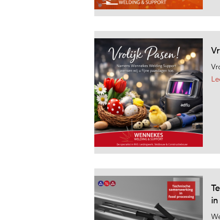
Vr
Vr
Le
T
in
We