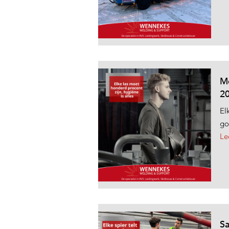
Me
2
El
go
Le
Sa