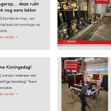
ogerop… deze ruikt
k nog eens lekker
S bordes en trap, van
rkplaats tot montage op
catie.
es verder >
jne Koningsdag!
j wensen iedereen een
zellige feestdag! Team
nnekes
es verder >