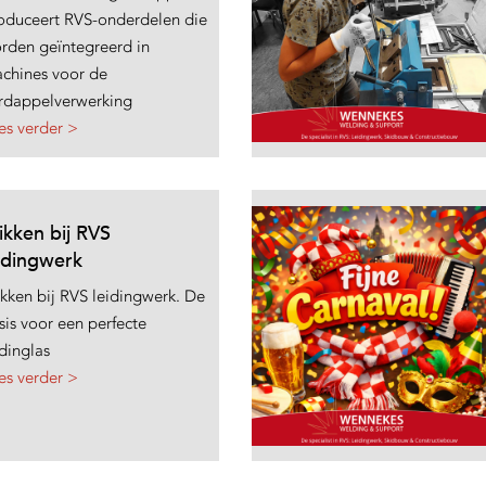
oduceert RVS-onderdelen die
rden geïntegreerd in
chines voor de
rdappelverwerking
es verder >
kken bij RVS
idingwerk
kken bij RVS leidingwerk. De
sis voor een perfecte
idinglas
es verder >