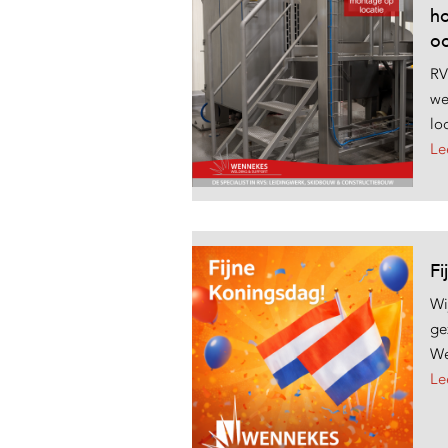
h
oo
RV
we
lo
Le
Fi
Wi
ge
We
Le