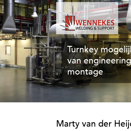
W
e
Turnkey mogeli
n
n
van engineering
e
montage
k
e
s
W
e
l
d
Marty van der Heij
i