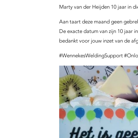
n
Marty van der Heijden 10 jaar in di
g
S
Aan taart deze maand geen gebrek.
u
p
De exacte datum van zijn 10 jaar in 
p
bedankt voor jouw inzet van de a
o
r
#WennekesWeldingSupport #Onlos
t