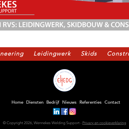
neering
Leidingwerk
Skids
Constr
Home
Diensten
Bedrijf
Nieuws
Referenties
Contact
© Copyright 2026, Wennekes Welding Support -
Privacy en cookieverklaring