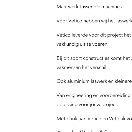
n
Maatwerk tussen de machines.
g
S
Voor Vetico hebben wij het laswer
u
p
Vetico leverde voor dit project he
p
o
vakkundig uit te voeren.
r
Bij dit soort constructies komt he
t
vakmensen het verschil.
Ook aluminium laswerk en kleiner
Van engineering en voorbereiding 
oplossing voor jouw project.
Met dank aan Vetico en Vetipak vo