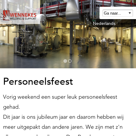
Overslaan
en
naar
Nederlands
English
W
de
e
algemene
n
inhoud
n
gaan
e
k
e
Personeelsfeest
W
Vorig weekend een super leuk personeelsfeest
e
gehad.
d
Dit jaar is ons jubileum jaar en daarom hebben wij
meer uitgepakt dan andere jaren. We zijn met z'n
n