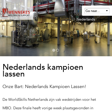
Overslaan
en
naar
Nederlands
English
W
de
e
algemene
n
inhoud
n
gaan
e
k
e
Nederlands kampioen
lassen
W
e
Onze Bart: Nederlands Kampioen Lassen!
d
De WorldSkills Netherlands zijn vak wedstrijden voor het
MBO. Deze finale heeft vorige week plaatsgevonden in
n