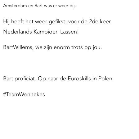
g
Amsterdam en Bart was er weer bij.
S
u
Hij heeft het weer gefikst: voor de 2de keer
p
Nederlands Kampioen Lassen!
p
o
BartWillems, we zijn enorm trots op jou.
Bart proficiat. Op naar de Euroskills in Polen.
#TeamWennekes