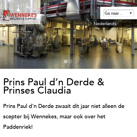
Overslaan
en
naar
Nederlands
English
W
de
e
algemene
n
inhoud
n
gaan
e
k
e
Prins Paul d’n Derde &
Prinses Claudia
W
e
Prins Paul d’n Derde zwaait dit jaar niet alleen de
scepter bij Wennekes, maar ook over het
d
Paddenriek!
n