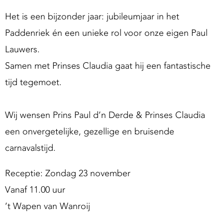
g
Het is een bijzonder jaar: jubileumjaar in het
S
Paddenriek én een unieke rol voor onze eigen Paul
u
p
Lauwers.
p
Samen met Prinses Claudia gaat hij een fantastische
o
tijd tegemoet.
Wij wensen Prins Paul d’n Derde & Prinses Claudia
een onvergetelijke, gezellige en bruisende
carnavalstijd.
Receptie: Zondag 23 november
Vanaf 11.00 uur
’t Wapen van Wanroij