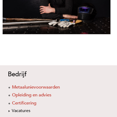
Bedrijf
Metaalunievoorwaarden
Opleiding en advies
Certificering
Vacatures