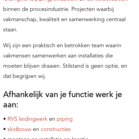
g
binnen de procesindustrie. Projecten waarbij
S
vakmanschap, kwaliteit en samenwerking centraal
u
p
staan.
p
Wij zijn een praktisch en betrokken team waarin
o
vakmensen samenwerken aan installaties die
moeten blijven draaien. Stilstand is geen optie, en
dat begrijpen wij.
Afhankelijk van je functie werk je
aan:
•
RVS leidingwerk
en
piping
•
skidbouw
en
constructies