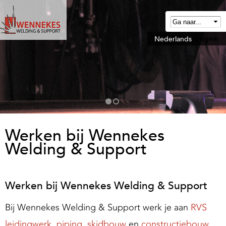
Overslaan
en
naar
Nederlands
English
W
de
e
algemene
n
inhoud
n
gaan
e
k
e
Werken bij Wennekes
Welding & Support
W
e
Werken bij Wennekes Welding & Support
d
Bij Wennekes Welding & Support werk je aan
RVS
n
leidingwerk
,
piping
,
skidbouw
en
constructiebouw