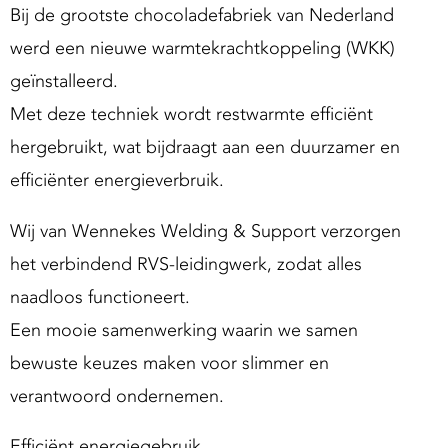
g
Bij de grootste chocoladefabriek van Nederland
S
werd een nieuwe warmtekrachtkoppeling (WKK)
u
geïnstalleerd.
p
Met deze techniek wordt restwarmte efficiënt
p
hergebruikt, wat bijdraagt aan een duurzamer en
o
efficiënter energieverbruik.
Wij van Wennekes Welding & Support verzorgen
het verbindend RVS-leidingwerk, zodat alles
naadloos functioneert.
Een mooie samenwerking waarin we samen
bewuste keuzes maken voor slimmer en
verantwoord ondernemen.
Efficiënt energiegebruik