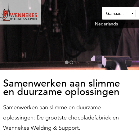
Overslaan
en
naar
Nederlands
English
W
de
e
algemene
n
inhoud
n
gaan
e
k
e
Samenwerken aan slimme
en duurzame oplossingen
W
e
Samenwerken aan slimme en duurzame
oplossingen: De grootste chocoladefabriek en
d
Wennekes Welding & Support.
n