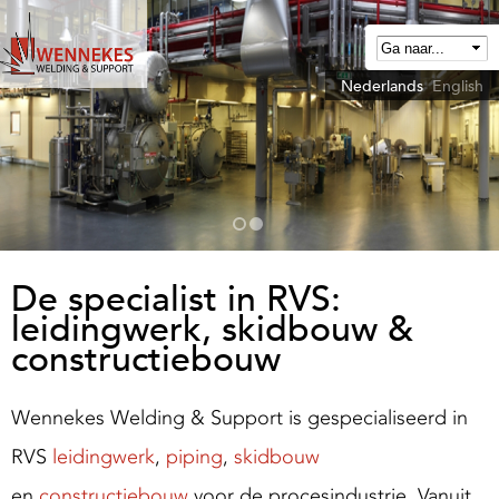
Overslaan
en
naar
Nederlands
English
W
de
e
algemene
n
inhoud
n
gaan
e
k
e
De specialist in RVS:
leidingwerk, skidbouw &
W
constructiebouw
e
Wennekes Welding & Support is gespecialiseerd in
d
RVS
leidingwerk
,
piping
,
skidbouw
n
en
constructiebouw
voor de procesindustrie. Vanuit