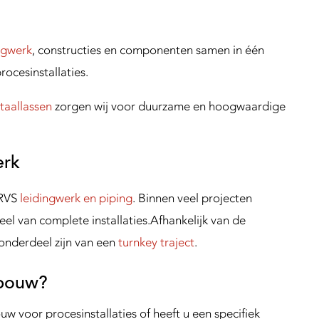
ngwerk
, constructies en componenten samen in één
cesinstallaties.
taallassen
zorgen wij voor duurzame en hoogwaardige
erk
 RVS
leidingwerk en piping
. Binnen veel projecten
el van complete installaties.Afhankelijk van de
nderdeel zijn van een
turnkey traject
.
dbouw?
w voor procesinstallaties of heeft u een specifiek