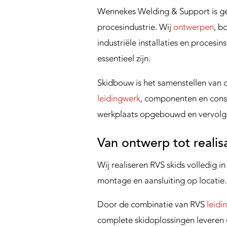
n
Wennekes Welding & Support is ge
g
S
procesindustrie. Wij
ontwerpen
, b
u
industriële installaties en procesi
p
essentieel zijn.
p
o
Skidbouw is het samenstellen van c
r
leidingwerk
, componenten en cons
t
werkplaats opgebouwd en vervolge
Van ontwerp tot realis
Wij realiseren RVS skids volledig i
montage en aansluiting op locatie.
Door de combinatie van RVS
leidi
complete skidoplossingen leveren di