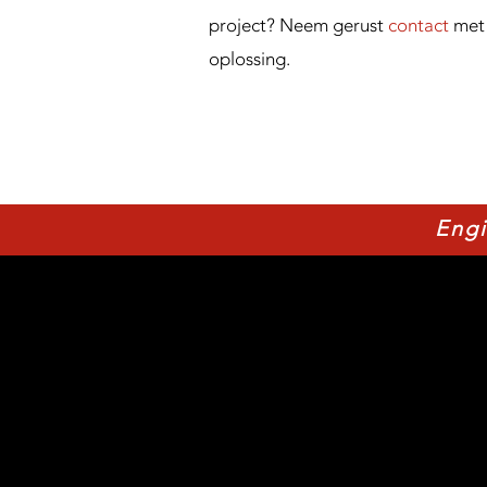
project? Neem gerust
contact
met 
oplossing.
Engi