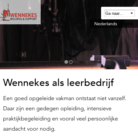
Overslaan
en
naar
Nederlands
English
W
de
e
algemene
n
inhoud
n
gaan
e
k
e
Wennekes als leerbedrijf
W
Een goed opgeleide vakman ontstaat niet vanzelf.
e
Daar zijn een gedegen opleiding, intensieve
d
praktijkbegeleiding en vooral veel persoonlijke
aandacht voor nodig.
n