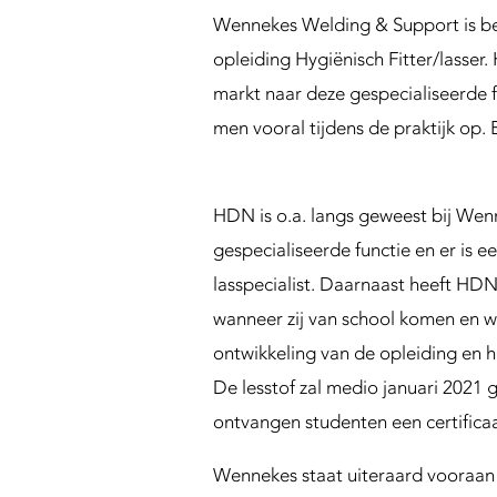
n
Wennekes Welding & Support is b
g
S
opleiding Hygiënisch Fitter/lasser
u
markt naar deze gespecialiseerde 
p
men vooral tijdens de praktijk op. 
p
o
r
HDN is o.a. langs geweest bij Wen
t
gespecialiseerde functie en er is
lasspecialist. Daarnaast heeft HD
wanneer zij van school komen en waa
ontwikkeling van de opleiding en he
De lesstof zal medio januari 2021 
ontvangen studenten een certifica
Wennekes staat uiteraard vooraan 