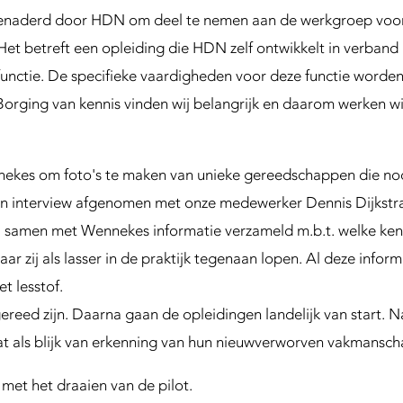
enaderd door HDN om deel te nemen aan de werkgroep voor 
. Het betreft een opleiding die HDN zelf ontwikkelt in verban
functie. De specifieke vaardigheden voor deze functie word
Borging van kennis vinden wij belangrijk en daarom werken wij
nekes om foto's te maken van unieke gereedschappen die nood
 een interview afgenomen met onze medewerker Dennis Dijkstra
N samen met Wennekes informatie verzameld m.b.t. welke ken
r zij als lasser in de praktijk tegenaan lopen. Al deze infor
t lesstof.
gereed zijn. Daarna gaan de opleidingen landelijk van start. 
at als blijk van erkenning van hun nieuwverworven vakmansch
met het draaien van de pilot.