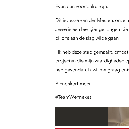
n
Even een voorstelrondje.
g
S
Dit is Jesse van der Meulen, onze ni
u
p
Jesse is een leergierige jongen di
p
bij ons aan de slag wilde gaan:
o
r
“Ik heb deze stap gemaakt, omdat 
t
projecten die mijn vaardigheden op
heb gevonden. Ik wil me graag ont
Binnenkort meer.
#TeamWennekes