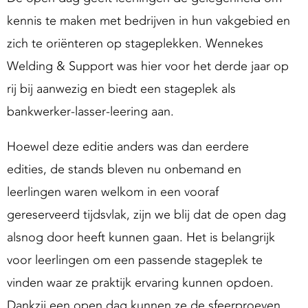
g
kennis te maken met bedrijven in hun vakgebied en
S
zich te oriënteren op stageplekken. Wennekes
u
p
Welding & Support was hier voor het derde jaar op
p
rij bij aanwezig en biedt een stageplek als
o
bankwerker-lasser-leering aan.
Hoewel deze editie anders was dan eerdere
edities, de stands bleven nu onbemand en
leerlingen waren welkom in een vooraf
gereserveerd tijdsvlak, zijn we blij dat de open dag
alsnog door heeft kunnen gaan. Het is belangrijk
voor leerlingen om een passende stageplek te
vinden waar ze praktijk ervaring kunnen opdoen.
Dankzij een open dag kunnen ze de sfeerproeven