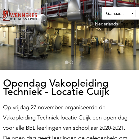
Overslaan
en
naar
Nederlands
English
W
de
e
algemene
n
inhoud
n
gaan
e
k
e
Opendag Vakopleiding
Techniek - Locatie Cuijk
W
e
Op vrijdag 27 november organiseerde de
Vakopleiding Techniek locatie Cuijk een open dag
d
voor alle BBL leerlingen van schooljaar 2020-2021.
n
De open dag geeft leerlingen de gelegenheid om