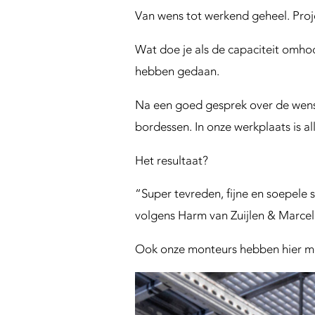
n
Van wens tot werkend geheel. Proj
g
S
Wat doe je als de capaciteit omho
u
p
hebben gedaan.
p
o
Na een goed gesprek over de wense
r
bordessen. In onze werkplaats is 
t
Het resultaat?
“Super tevreden, fijne en soepele
volgens Harm van Zuijlen & Marcel
Ook onze monteurs hebben hier met 