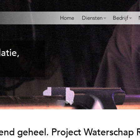
Overslaan
en
Home
Diensten
Bedrijf
naar
de
algemene
inhoud
atie,
gaan
end geheel. Project Waterschap R