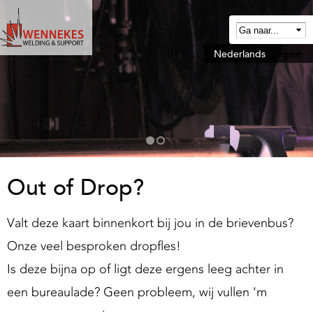
Overslaan
en
naar
Nederlands
English
W
de
e
algemene
n
inhoud
n
gaan
e
k
e
Out of Drop?
W
Valt deze kaart binnenkort bij jou in de brievenbus?
e
Onze veel besproken dropfles!
d
Is deze bijna op of ligt deze ergens leeg achter in
een bureaulade? Geen probleem, wij vullen ‘m
n