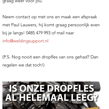
graag weer voor jou.
g
S
u
Neem contact op met ons en maak een afspraak
p
met Paul Lauwers, hij komt graag persoonlijk even
p
bij je langs! 0485 479 993 of mail naar
o
info@weldingsupport.nl
(P.S. Nog nooit een dropfles van ons gehad? Dan
regelen we dat toch!)