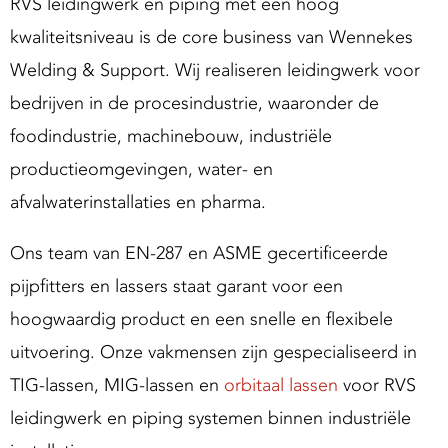
RVS leidingwerk en piping met een hoog
g
kwaliteitsniveau is de core business van Wennekes
S
u
Welding & Support. Wij realiseren leidingwerk voor
p
bedrijven in de procesindustrie, waaronder de
p
foodindustrie, machinebouw, industriële
o
productieomgevingen, water- en
afvalwaterinstallaties en pharma.
Ons team van EN-287 en ASME gecertificeerde
pijpfitters en lassers staat garant voor een
hoogwaardig product en een snelle en flexibele
uitvoering. Onze vakmensen zijn gespecialiseerd in
TIG-lassen, MIG-lassen en
orbitaal lassen
voor RVS
leidingwerk en piping systemen binnen industriële