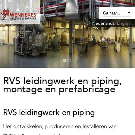
Overslaan
en
naar
Nederlands
English
W
de
e
algemene
n
inhoud
n
gaan
e
k
e
RVS leidingwerk en piping,
montage en prefabricage
W
e
RVS leidingwerk en piping
d
Het ontwikkelen, produceren en installeren van
n