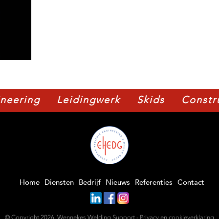
neering
Leidingwerk
Skids
Constr
Home
Diensten
Bedrijf
Nieuws
Referenties
Contact
© Copyright 2026, Wennekes Welding Support -
Privacy en cookieverklaring