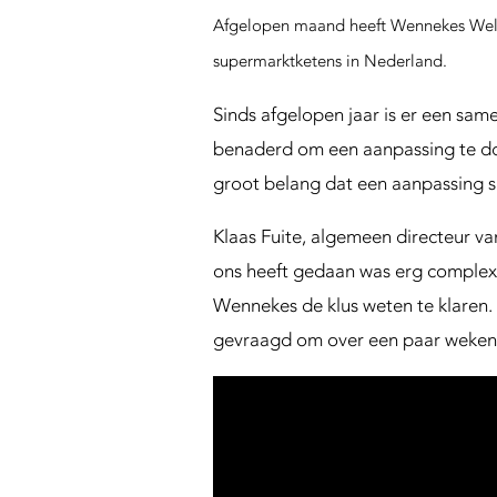
n
g
Afgelopen maand heeft Wennekes Weldi
S
supermarktketens in Nederland.
u
p
Sinds afgelopen jaar is er een sa
p
benaderd om een aanpassing te doe
o
groot belang dat een aanpassing s
r
t
Klaas Fuite, algemeen directeur va
ons heeft gedaan was erg complex.
Wennekes de klus weten te klaren. 
gevraagd om over een paar weken o