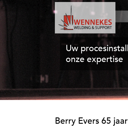
W
e
Uw procesinstall
n
n
onze expertise
e
k
e
s
W
e
l
d
Berry Evers 65 jaar
i