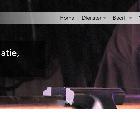
Overslaan
en
Home
Diensten
Bedrijf
naar
de
algemene
inhoud
atie,
gaan