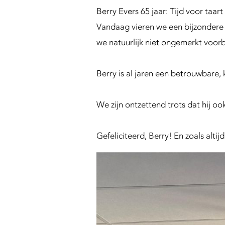
n
Berry Evers 65 jaar: Tijd voor taart 
g
S
Vandaag vieren we een bijzondere 
u
we natuurlijk niet ongemerkt voor
p
p
Berry is al jaren een betrouwbare,
o
r
t
We zijn ontzettend trots dat hij oo
Gefeliciteerd, Berry! En zoals altij