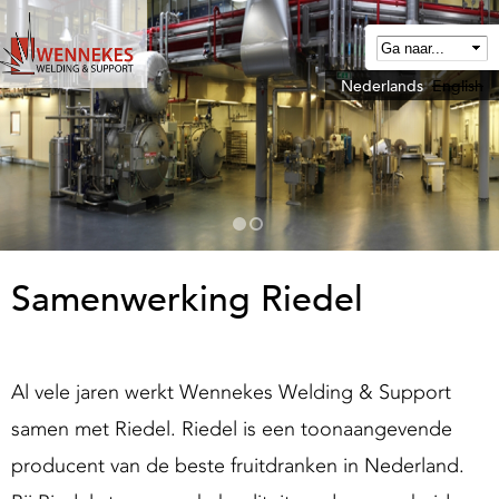
Overslaan
en
naar
Nederlands
English
W
de
e
algemene
n
inhoud
n
gaan
e
k
e
Samenwerking Riedel
W
e
Al vele jaren werkt Wennekes Welding & Support
d
samen met Riedel. Riedel is een toonaangevende
producent van de beste fruitdranken in Nederland.
n