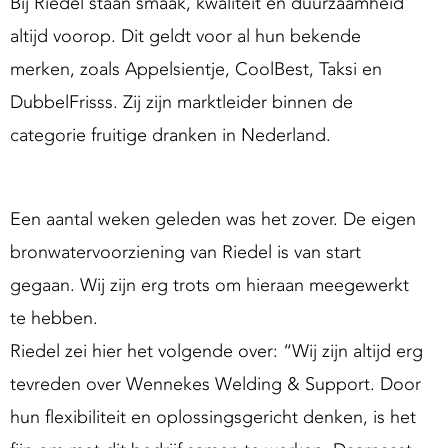
Bij Riedel staan smaak, kwaliteit en duurzaamheid
g
altijd voorop. Dit geldt voor al hun bekende
S
u
merken, zoals Appelsientje, CoolBest, Taksi en
p
DubbelFrisss. Zij zijn marktleider binnen de
p
categorie fruitige dranken in Nederland.
o
Een aantal weken geleden was het zover. De eigen
bronwatervoorziening van Riedel is van start
gegaan. Wij zijn erg trots om hieraan meegewerkt
te hebben.
Riedel zei hier het volgende over: “Wij zijn altijd erg
tevreden over Wennekes Welding & Support. Door
hun flexibiliteit en oplossingsgericht denken, is het