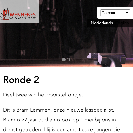
Overslaan
en
naar
Nederlands
English
W
de
e
algemene
n
inhoud
n
gaan
e
k
e
Ronde 2
W
Deel twee van het voorstelrondje.
e
Dit is Bram Lemmen, onze nieuwe lasspecialist.
d
Bram is 22 jaar oud en is ook op 1 mei bij ons in
n
dienst getreden. Hij is een ambitieuze jongen die